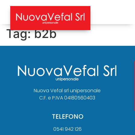
Tag:
b2b
Nuova Vefal srl unipersonale
C.F. e P.IVA 04180560403
TELEFONO
0541 942 126