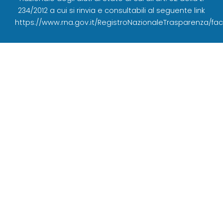
234/2012 a cui si rinvia e consultabili al seguente link
https://www.rna.gov.it/RegistroNazionaleTrasparenza/fa